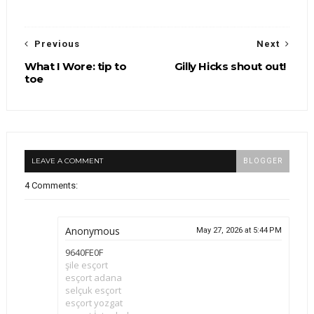
Previous
Next
What I Wore: tip to
Gilly Hicks shout out!
toe
LEAVE A COMMENT
BLOGGER
4 Comments:
Anonymous
May 27, 2026 at 5:44 PM
9640FE0F
şile esçort
esçort adana
selçuk esçort
esçort yozgat