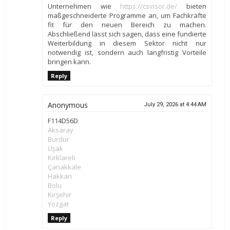
Unternehmen wie
https://csvisor.de/
bieten
maßgeschneiderte Programme an, um Fachkräfte
fit für den neuen Bereich zu machen.
Abschließend lässt sich sagen, dass eine fundierte
Weiterbildung in diesem Sektor nicht nur
notwendig ist, sondern auch langfristig Vorteile
bringen kann.
Reply
Anonymous
July 29, 2026 at 4:44 AM
F114D56D
Aksaray
Burdur
Uşak
Kırklareli
Çanakkale
Hakkari
Bolu
Kırşehir
Yozgat
Reply