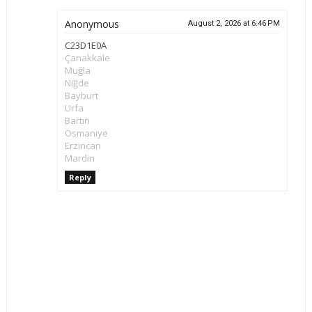
Anonymous
August 2, 2026 at 6:46 PM
C23D1E0A
Çanakkale
Muğla
Niğde
Bayburt
Urfa
Bartın
Osmaniye
Erzincan
Mardin
Reply