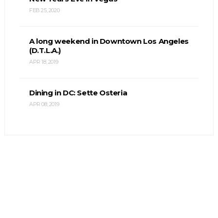
FEB 25, 2020
A long weekend in Downtown Los Angeles
(D.T.L.A.)
APR 18, 2019
Dining in DC: Sette Osteria
APR 08, 2019