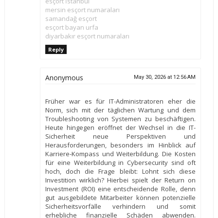
esçort İstanbul
mersin esçort numaraları
samandağ esçort
esçort bayan urfa
diyarbakır esçort numaraları
Reply
Anonymous
May 30, 2026 at 12:56 AM
Früher war es für IT-Administratoren eher die
Norm, sich mit der täglichen Wartung und dem
Troubleshooting von Systemen zu beschäftigen.
Heute hingegen eröffnet der Wechsel in die IT-
Sicherheit neue Perspektiven und
Herausforderungen, besonders im Hinblick auf
Karriere-Kompass und Weiterbildung. Die Kosten
für eine Weiterbildung in Cybersecurity sind oft
hoch, doch die Frage bleibt: Lohnt sich diese
Investition wirklich? Hierbei spielt der Return on
Investment (ROI) eine entscheidende Rolle, denn
gut ausgebildete Mitarbeiter können potenzielle
Sicherheitsvorfälle verhindern und somit
erhebliche finanzielle Schäden abwenden.