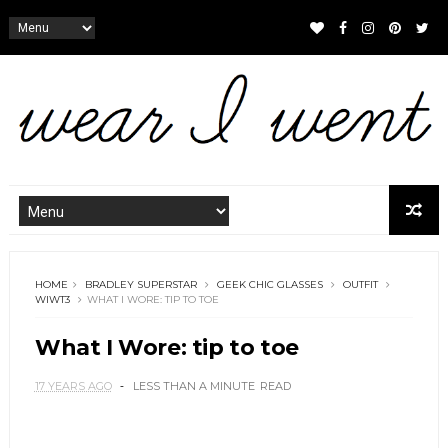
HOME
BRADLEY SUPERSTAR
GEEK CHIC GLASSES
OUTFIT
WIWT3
WHAT I WORE: TIP TO TOE
What I Wore: tip to toe
17 YEARS AGO
LESS THAN A MINUTE
READ