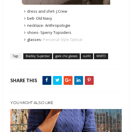
dress and shirt- J.Crew
belt- Old Navy
necklace- Anthropologie
shoes- Sperry Topsiders
glasses-
Personal Style Optical
Tags :
Bradley Superstar
geek chic glasses
outfit
WIWT3
SHARE THIS
YOU MIGHT ALSO LIKE